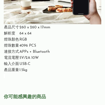
產品尺寸
260 x 260 x 17mm
解析度
64 x 64
燈珠顏色
RGB
燈珠數量
4096 PCS
連接方式
APPs + Bluetooth
電流電壓
5V/2A 10W
輸入介面
USB-C
產品重量
1.5kg
你可能感興趣的商品