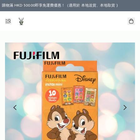
購物滿 HKD 500.00即享免運費優惠！（適用於 本地送貨、本地取貨 )