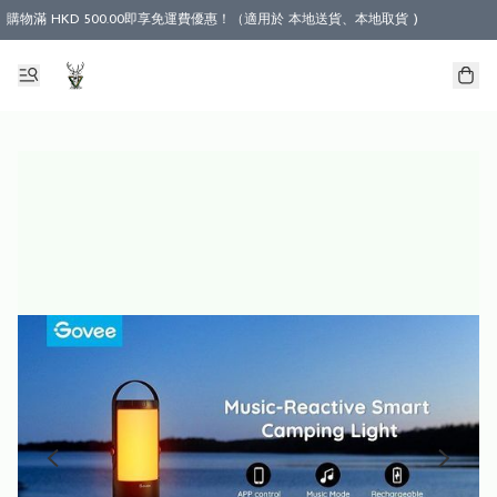
購物滿 HKD 500.00即享免運費優惠！（適用於 本地送貨、本地取貨 )