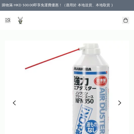
購物滿 HKD 500.00即享免運費優惠！（適用於 本地送貨、本地取貨 )