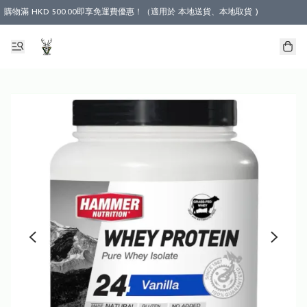
購物滿 HKD 500.00即享免運費優惠！（適用於 本地送貨、本地取貨 )