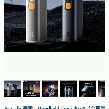
JisuLife 幾素 - Handheld Fan Ultra2【全新旗