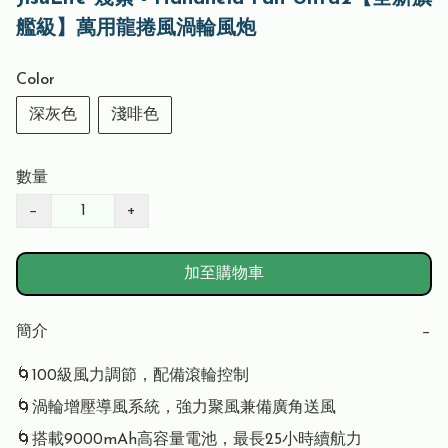
艦級】萬用龍捲風渦輪風炮
Color
深灰色
淺啡色
數量
−
+
加至購物車
簡介
−
🌀100級風力調節，配備滾輪控制

🌀渦輪增壓導風系統，強力聚風兼備廣角送風

🌀搭載9000mAh高容量電池，最長25小時續航力
