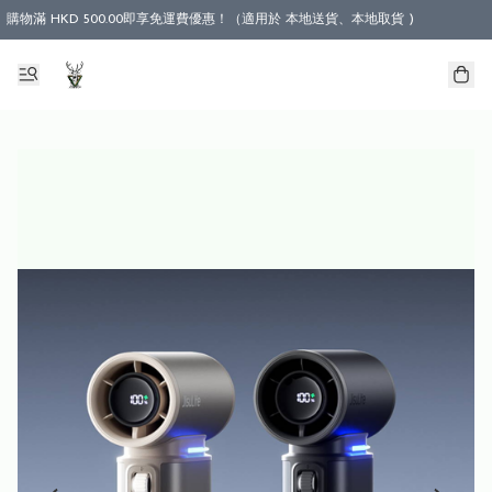
購物滿 HKD 500.00即享免運費優惠！（適用於 本地送貨、本地取貨 )