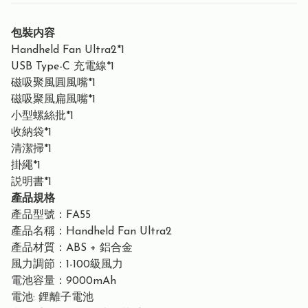
包裝内容
Handheld Fan Ultra2*1
USB Type-C 充電線*1
磁吸聚風圓風嘴*1
磁吸聚風扁風嘴*1
小型螺絲批*1
收納袋*1
清潔掃*1
掛繩*1
説明書*1
產品規格
產品型號：FA55
產品名稱：Handheld Fan Ultra2
產品材質：ABS + 鋁合金
風力調節：1-100級風力
電池容量：9000mAh
電池: 鋰離子電池