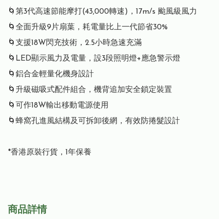
🌀第3代高速節能摩打(43,000轉速)，17m/s 颱風級風力

🌀全面升級9片扇葉，耗電量比上一代節省30%

🌀支援18W閃充技術，2.5小時急速充滿

🌀LED顯示風力及電量，設3段照明燈+應急警示燈

🌀鋁合金輕量化機身設計

🌀升級磁吸式配件組合，機背追加安全鎖定裝置

🌀可作18W輸出移動電源使用

🌀蜂窩孔進風結構及可拆卸後網，有效防捲髮設計

*香港原裝行貨，1年保養
商品詳情