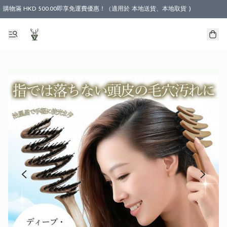
購物滿 HKD 500.00即享免運費優惠！（適用於 本地送貨、本地取貨 )