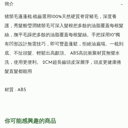
簡介
−
猪鬃毛蓬蓬梳:梳齒選用100%天然硬質脊背豬毛，深度養
護，秀髮般瑩潤猪鬃毛可深入髮根把多餘的油脂覆蓋每根髮
絲，撫平毛躁把多餘的油脂覆蓋每根髮絲。手把採用10°獨
有凹形設計無需技巧，即可豐盈蓬鬆，拒絕油扁塌。一梳到
底、不扯頭髮、輕鬆出高顱頂。 ABS高抗衝聚材質無懼水
洗，使用更便利。 2CM超長齒頭皮深層淨，頭皮更健康捲
髮直髮都能用

材質 : ABS
你可能感興趣的商品