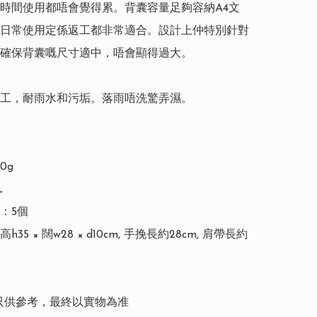
時間使用都唔會覺得累。背囊容量足夠容納A4文
日常使用定係返工都非常適合。設計上仲特別針對
確保背囊嘅尺寸適中，唔會顯得過大。

工，耐雨水和污垢。落雨唔洗驚弄濕。

g



：5個

約高h35 × 闊w28 × d10cm, 手挽長約28cm, 肩帶長約
只供參考，最終以實物為准
