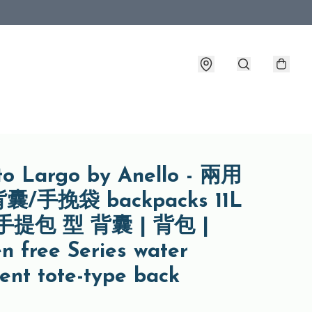
o Largo by Anello - 兩用
/手挽袋 backpacks 11L
手提包 型 背囊 | 背包 |
n free Series water
lent tote-type back