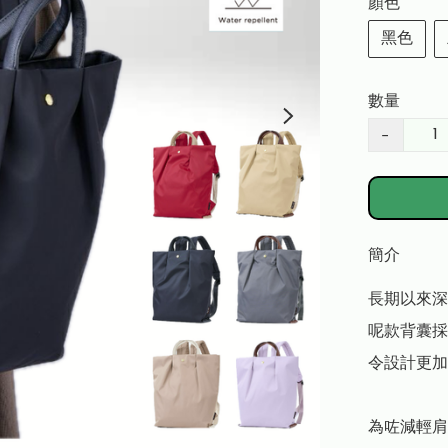
顏色
黑色
數量
−
簡介
長期以來深
呢款背囊採
令設計更加
為咗減輕肩