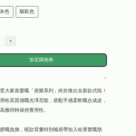
灰色
駱駝色
+
加至購物車
−
受大家喜愛嘅「肩樂系列」終於推出全新款式啦！
用咗高質感嘅光澤尼龍，搭配手感柔軟嘅合成皮，
高雅同時保持實用性。

膀嘅負擔，呢款背囊特別喺肩帶加入咗厚實嘅墊