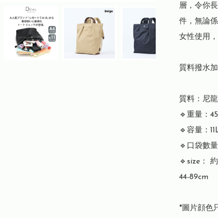
層，令你長
件，無論係
女性使用，
質料撥水加
質料：尼龍

🔹重量：450
🔹容量：11L
🔹口袋數量
🔹size： 
44-89cm

*圖片顔色