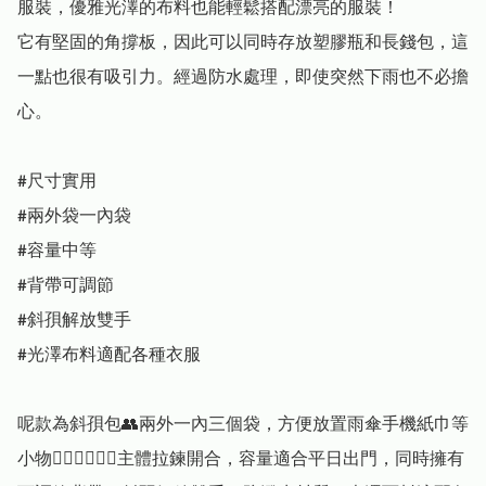
服裝，優雅光澤的布料也能輕鬆搭配漂亮的服裝！

它有堅固的角撐板，因此可以同時存放塑膠瓶和長錢包，這
一點也很有吸引力。經過防水處理，即使突然下雨也不必擔
心。

#尺寸實用

#兩外袋一內袋

#容量中等

#背帶可調節

#斜孭解放雙手

#光澤布料適配各種衣服

呢款為斜孭包👥兩外一內三個袋，方便放置雨傘手機紙巾等
小物👍🏻👍🏻👍🏻主體拉鍊開合，容量適合平日出門，同時擁有