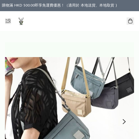
購物滿 HKD 500.00即享免運費優惠！（適用於 本地送貨、本地取貨 )