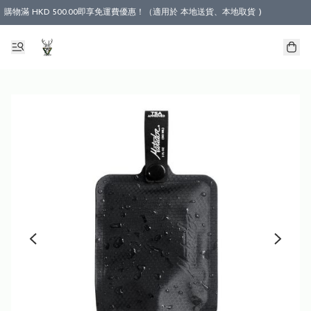
購物滿 HKD 500.00即享免運費優惠！（適用於 本地送貨、本地取貨 )