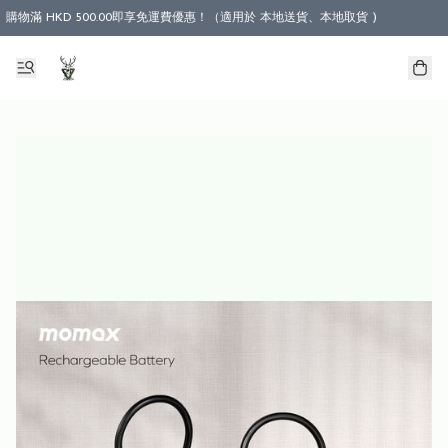
購物滿 HKD 500.00即享免運費優惠！（適用於 本地送貨、本地取貨 )