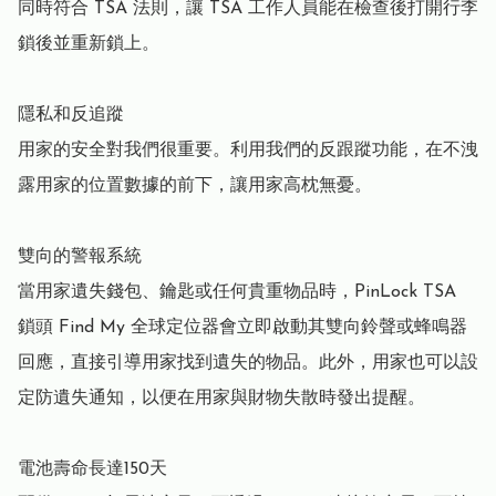
同時符合 TSA 法則，讓 TSA 工作人員能在檢查後打開行李
鎖後並重新鎖上。

隱私和反追蹤

用家的安全對我們很重要。利用我們的反跟蹤功能，在不洩
露用家的位置數據的前下，讓用家高枕無憂。

雙向的警報系統

當用家遺失錢包、鑰匙或任何貴重物品時，PinLock TSA 
鎖頭 Find My 全球定位器會立即啟動其雙向鈴聲或蜂鳴器
回應，直接引導用家找到遺失的物品。此外，用家也可以設
定防遺失通知，以便在用家與財物失散時發出提醒。

電池壽命長達150天
