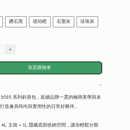
鑽石黑
琥珀橙
石墨灰
珍珠灰
+
加至購物車
−
EO 2025 系列斜肩包，延續品牌一貫的極簡美學與未
打造兼具時尚與實用性的日常好夥伴。

4L 主袋 + 1L 隱藏底部收納空間，讓你輕鬆分類