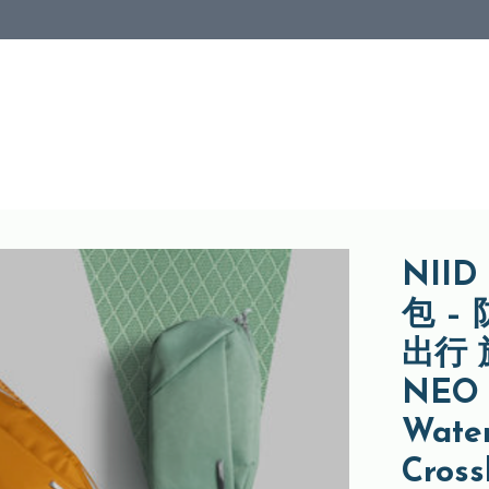
NII
包 –
出行 
NEO 
Water
Cross