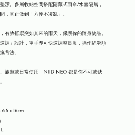
整潔。多層收納空間搭配隱藏式雨傘/水壺隔層，
間，真正做到「方便不凌亂」。

，有效抵禦突如其來的雨天，保護你的隨身物品。
速調」設計，單手即可快速調整長度，操作絲滑順
換背法。

、旅遊或日常使用，NIID NEO 都是你不可或缺
。

6.5 x 16cm



1L