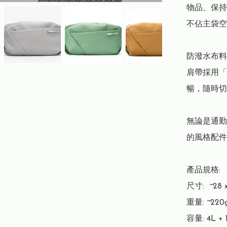
物品、保持
不佔主袋空
防潑水布料
肩帶採用「
暢，隨時切
無論是通勤
的風格配件
產品規格:

尺寸:  ~28 x 
重量: ~220g
容量: 4L + 