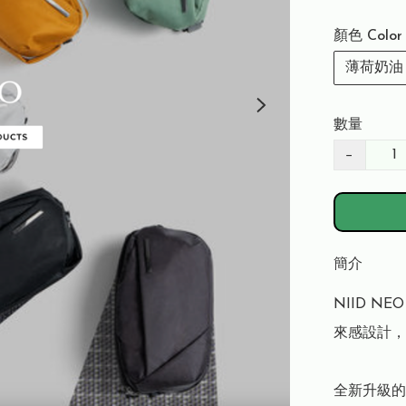
顏色 Color
薄荷奶油
數量
−
簡介
NIID N
來感設計，
全新升級的 