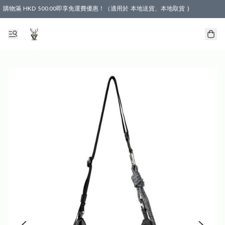
購物滿 HKD 500.00即享免運費優惠！（適用於 本地送貨、本地取貨 )