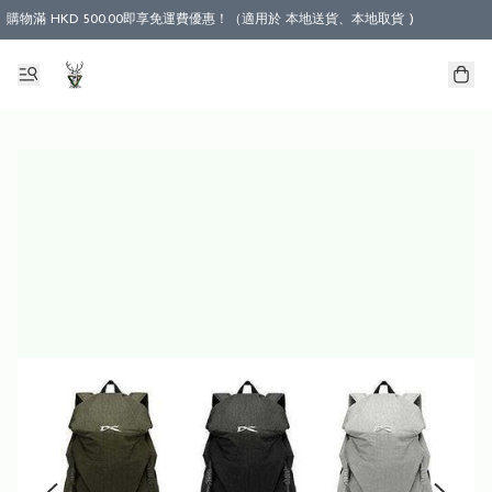
購物滿 HKD 500.00即享免運費優惠！（適用於 本地送貨、本地取貨 )