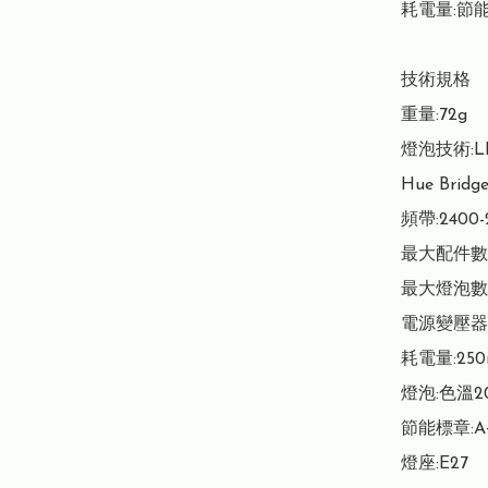
耗電量:節能標
技術規格

重量:72g

燈泡技術:LE
Hue Bridg
頻帶:2400-2
最大配件數:1
最大燈泡數:5
電源變壓器:10
耗電量:250m
燈泡:色溫2000
節能標章:A+
燈座:E27
