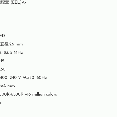
章 (EEL)A+

D

e直徑:26 mm

483, 5 MHz

2

0

0–240 V AC/50–60Hz

A max

K-6500K +16 million colors


