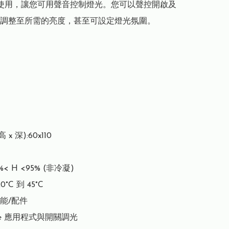
ant 使用，讓您可用聲音控制燈光。您可以聲控開啟及
調整至所需的亮度，甚至可設定燈光氛圍。

 x 深):60x110

< H <95% (非冷凝)

°C 到 45°C

能/配件

e 應用程式與開關調光
