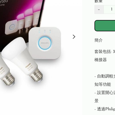
數量
−
簡介
套裝包括: 3
橋接器

- 自動調
知等功能

- 設置開
景

- 透過Phi