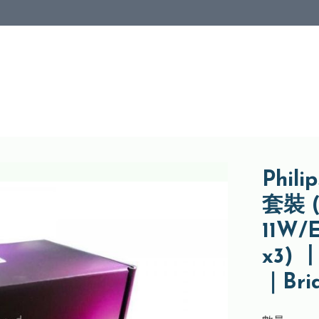
Phi
套裝 
11W/
x3) 
｜Brid