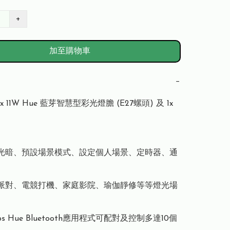
+
加至購物車
−
x 11W Hue 藍芽智慧型彩光燈膽 (E27螺頭) 及 1x 
較光暗、預設場景模式、設定個人場景、定時器、通
心派對、電競打機、家庭影院、瑜伽靜修等等燈光場
lips Hue Bluetooth應用程式可配對及控制多達10個