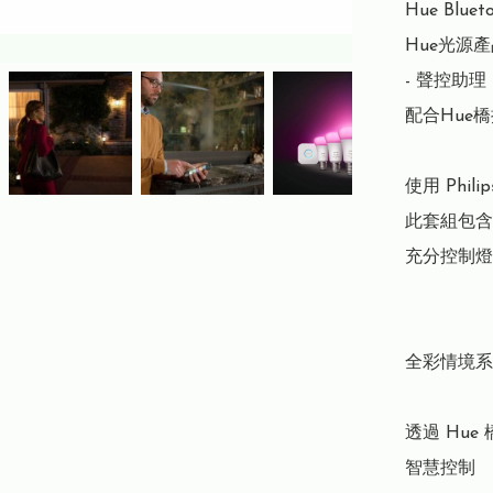
Hue Bl
Hue光源產
- 聲控助理：
配合Hue橋接
使用 Phi
此套組包含
充分控制燈
全彩情境系
透過 Hue
智慧控制
