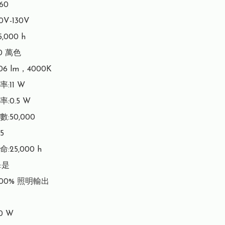
0

V-130V

000 h

0 萬色

6 lm，4000K

11 W

0.5 W

50,000



25,000 h

是

00% 照明輸出

 W
