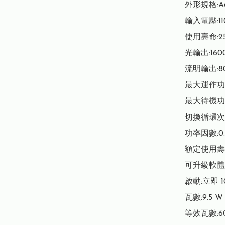
外形規格:A6
輸入電壓:110
使用壽命:25,
光輸出:160
流明輸出:80
最大運作功率:
最大待機功率:
切換循環次數:
功率因數:0.5
額定使用壽命:
可升級軟體:
啟動:立即 1
瓦數:9.5 W

等效瓦數:60