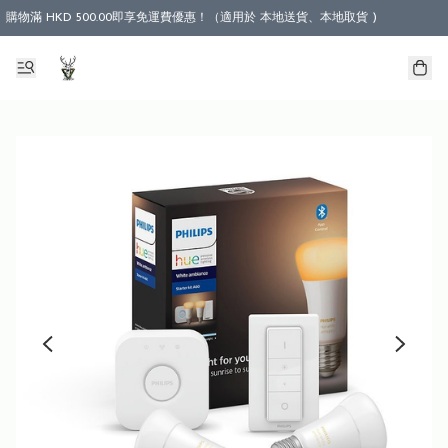
購物滿 HKD 500.00即享免運費優惠！（適用於 本地送貨、本地取貨 )