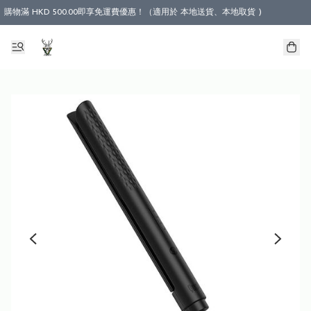
購物滿 HKD 500.00即享免運費優惠！（適用於 本地送貨、本地取貨 )