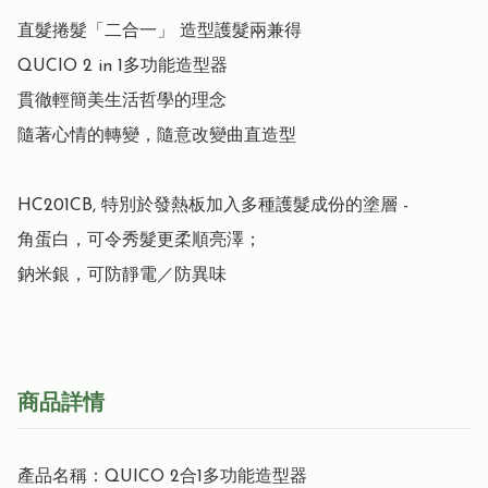
直髮捲髮「二合一」 造型護髮兩兼得

QUCIO 2 in 1多功能造型器

貫徹輕簡美生活哲學的理念

隨著心情的轉變，隨意改變曲直造型

HC201CB, 特別於發熱板加入多種護髮成份的塗層 - 

角蛋白，可令秀髮更柔順亮澤；

鈉米銀，可防靜電／防異味
商品詳情
產品名稱：QUICO 2合1多功能造型器