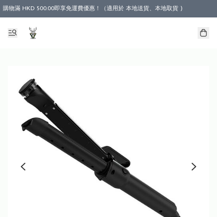
購物滿 HKD 500.00即享免運費優惠！（適用於 本地送貨、本地取貨 )