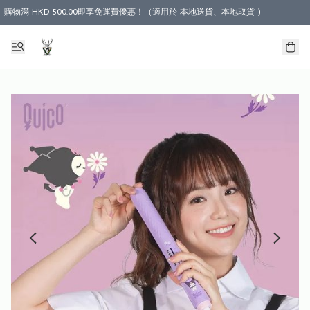
購物滿 HKD 500.00即享免運費優惠！（適用於 本地送貨、本地取貨 )