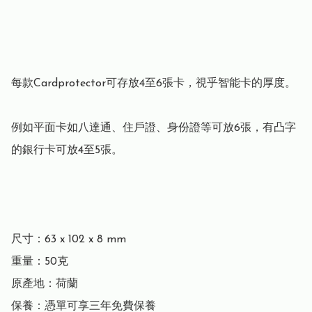
每款Cardprotector可存放4至6張卡，視乎智能卡的厚度。

例如平面卡如八達通、住戶證、身份證等可放6張，有凸字
的銀行卡可放4至5張。

尺寸：63 x 102 x 8 mm

重量：50克

原產地：荷蘭

保養：憑單可享三年免費保養