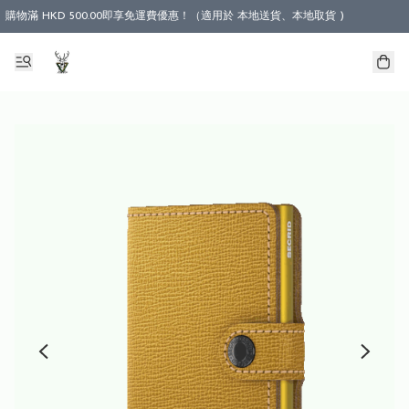
購物滿 HKD 500.00即享免運費優惠！（適用於 本地送貨、本地取貨 )