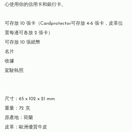
心使用你的信用卡和銀行卡。

可存放 10 張卡（Cardprotector可存放 4-6 張卡，皮革位
置每邊可各放 2 張卡）

可存放 10 張紙幣

名片

收據

駕駛執照

尺寸：65 x 102 x 21 mm

重量：72 克

原產地：荷蘭

皮革：歐洲優質牛皮
