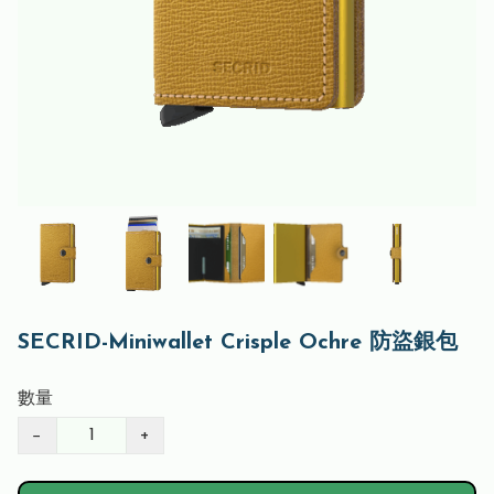
SECRID-Miniwallet Crisple Ochre 防盜銀包
數量
−
+