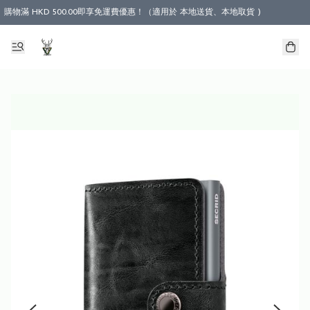
購物滿 HKD 500.00即享免運費優惠！（適用於 本地送貨、本地取貨 )