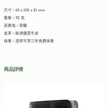
尺寸：65 x 102 x 21 mm

重量：72 克

原產地：荷蘭

皮革：歐洲優質牛皮

保養：憑單可享三年免費保養
商品詳情