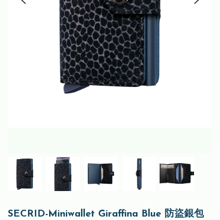
SECRID-Miniwallet Giraffina Blue 防盜銀包