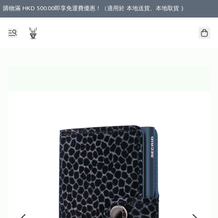
購物滿 HKD 500.00即享免運費優惠！（適用於 本地送貨、本地取貨 )