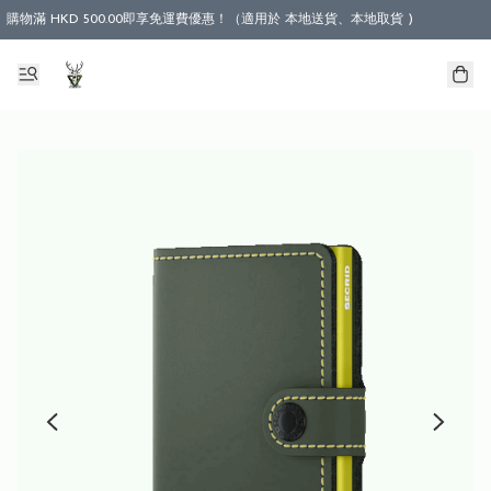
購物滿 HKD 500.00即享免運費優惠！（適用於 本地送貨、本地取貨 )