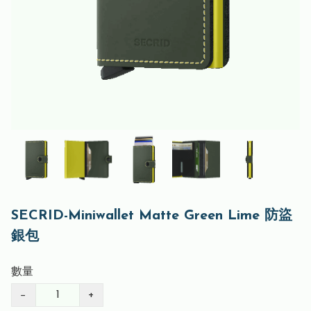
SECRID-Miniwallet Matte Green Lime 防盜
銀包
數量
−
+