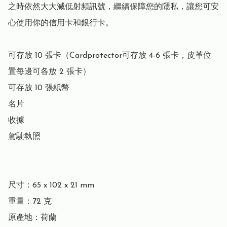
之時依然大大減低射頻訊號，繼續保障您的隱私，讓您可安
心使用你的信用卡和銀行卡。

可存放 10 張卡（Cardprotector可存放 4-6 張卡，皮革位
置每邊可各放 2 張卡）

可存放 10 張紙幣

名片

收據

駕駛執照

尺寸：65 x 102 x 21 mm

重量：72 克

原產地：荷蘭
