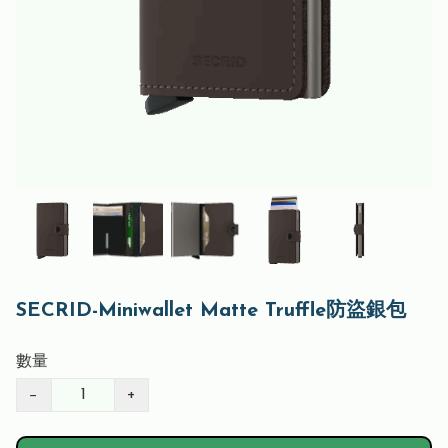
SECRID-Miniwallet Matte Truffle防盜銀包
數量
−
+