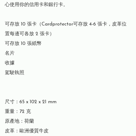
心使用你的信用卡和銀行卡。

可存放 10 張卡（Cardprotector可存放 4-6 張卡，皮革位
置每邊可各放 2 張卡）

可存放 10 張紙幣

名片

收據

駕駛執照

尺寸：65 x 102 x 21 mm

重量：72 克

原產地：荷蘭

皮革：歐洲優質牛皮
