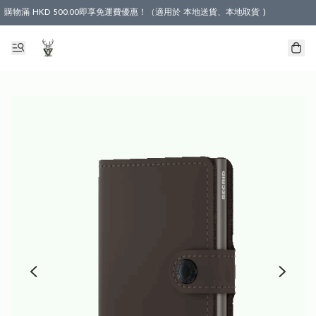
購物滿 HKD 500.00即享免運費優惠！（適用於 本地送貨、本地取貨 )