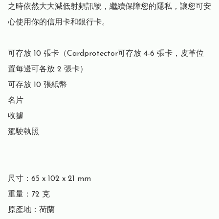
之時依然大大減低射頻訊號，繼續保障您的隱私，讓您可安
心使用你的信用卡和銀行卡。

可存放 10 張卡（Cardprotector可存放 4-6 張卡，皮革位
置每邊可各放 2 張卡）

可存放 10 張紙幣

名片

收據

駕駛執照

尺寸：65 x 102 x 21 mm

重量：72 克

原產地：荷蘭
