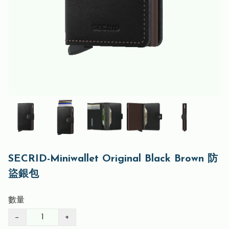
SECRID-Miniwallet Original Black Brown 防
盜銀包
數量
−
+