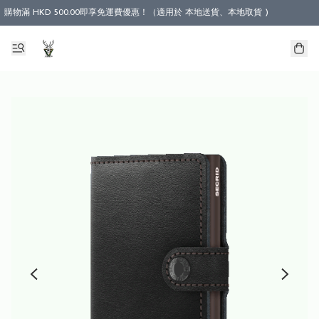
購物滿 HKD 500.00即享免運費優惠！（適用於 本地送貨、本地取貨 )