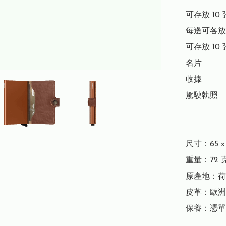
可存放 10 
每邊可各放 
可存放 10 
名片

收據

駕駛執照

尺寸：65 x 1
重量：72 克
原產地：荷
皮革：歐洲
保養：憑單