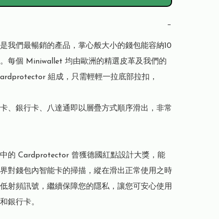
−
llet 是我們最暢銷的產品，掌心般大小的錢包能容納10
每個 Miniwallet 均由歐洲的精選皮革及我們的
ardprotector 組成，只需輕輕一拉底部拉扣，

卡、銀行卡、八達通即以層疊方式順序滑出，非常
let 中的 Cardprotector 曾獲德國紅點設計大獎，能
界對錢包內智能卡的掃描，縱在滑出正常使用之時
低射頻訊號，繼續保障您的隱私，讓您可安心使用
和銀行卡。
