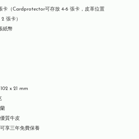
張卡（Cardprotector可存放 4-6 張卡，皮革位置
2 張卡）

張紙幣

02 x 21 mm



蘭

優質牛皮

可享三年免費保養