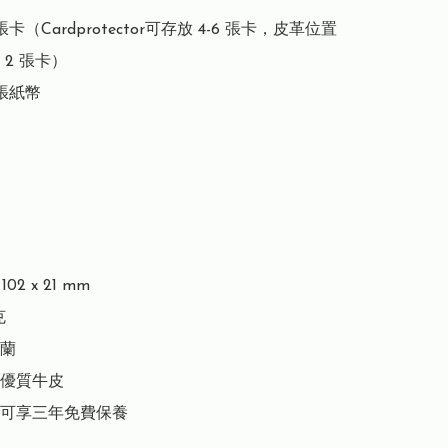
張卡（Cardprotector可存放 4-6 張卡，皮革位置
2 張卡）

張紙幣

02 x 21 mm



蘭

優質牛皮

可享三年免費保養