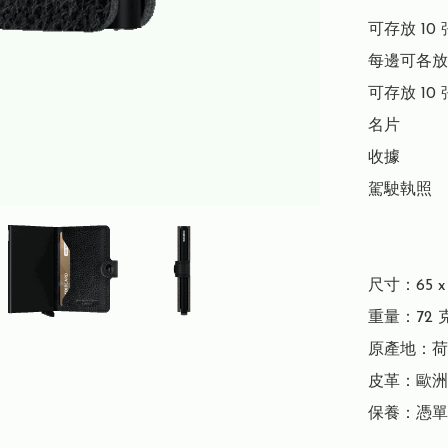
可存放 10 
每邊可各放 
可存放 10 
名片

收據

駕駛執照

尺寸：65 x 1
重量：72 克
原產地：荷
皮革：歐洲
保養：憑單