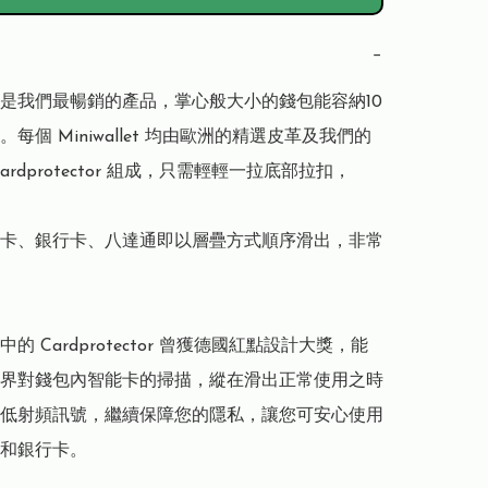
−
llet 是我們最暢銷的產品，掌心般大小的錢包能容納10
每個 Miniwallet 均由歐洲的精選皮革及我們的
ardprotector 組成，只需輕輕一拉底部拉扣，

卡、銀行卡、八達通即以層疊方式順序滑出，非常
let 中的 Cardprotector 曾獲德國紅點設計大獎，能
界對錢包內智能卡的掃描，縱在滑出正常使用之時
低射頻訊號，繼續保障您的隱私，讓您可安心使用
和銀行卡。
