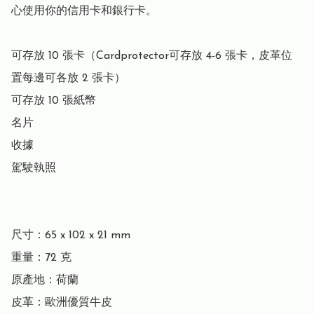
心使用你的信用卡和銀行卡。

可存放 10 張卡（Cardprotector可存放 4-6 張卡，皮革位
置每邊可各放 2 張卡）

可存放 10 張紙幣

名片

收據

駕駛執照

尺寸：65 x 102 x 21 mm

重量：72 克

原產地：荷蘭

皮革：歐洲優質牛皮
