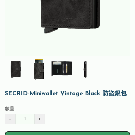
SECRID-Miniwallet Vintage Black 防盜銀包
數量
−
+