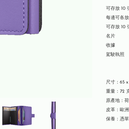
可存放 10 
每邊可各放 
可存放 10 
名片

收據

駕駛執照

尺寸：65 x 1
重量：72 克
原產地：荷
皮革：歐洲
保養：憑單