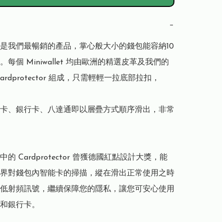
−
llet 是我們最暢銷的產品，掌心般大小的錢包能容納10
每個 Miniwallet 均由歐洲的精選皮革及我們的
ardprotector 組成，只需輕輕一拉底部拉扣，

卡、銀行卡、八達通即以層疊方式順序滑出，非常
let 中的 Cardprotector 曾獲德國紅點設計大獎，能
界對錢包內智能卡的掃描，縱在滑出正常使用之時
低射頻訊號，繼續保障您的隱私，讓您可安心使用
和銀行卡。
