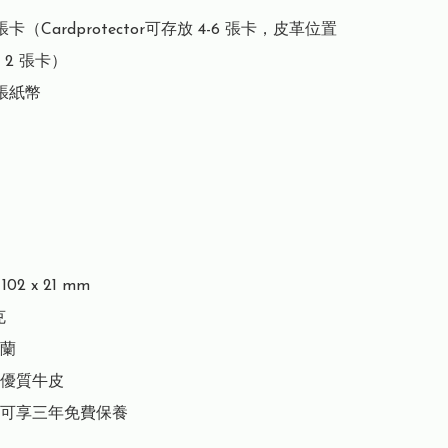
張卡（Cardprotector可存放 4-6 張卡，皮革位置
2 張卡）

張紙幣

02 x 21 mm



蘭

優質牛皮

可享三年免費保養