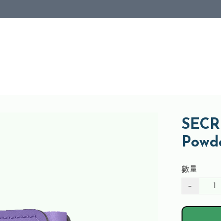
SECRI
Powd
數量
−