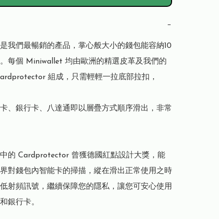
−
llet 是我們最暢銷的產品，掌心般大小的錢包能容納10
每個 Miniwallet 均由歐洲的精選皮革及我們的
ardprotector 組成，只需輕輕一拉底部拉扣，

卡、銀行卡、八達通即以層疊方式順序滑出，非常
let 中的 Cardprotector 曾獲德國紅點設計大獎，能
界對錢包內智能卡的掃描，縱在滑出正常使用之時
低射頻訊號，繼續保障您的隱私，讓您可安心使用
和銀行卡。
