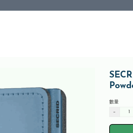
SECRI
Powd
數量
−