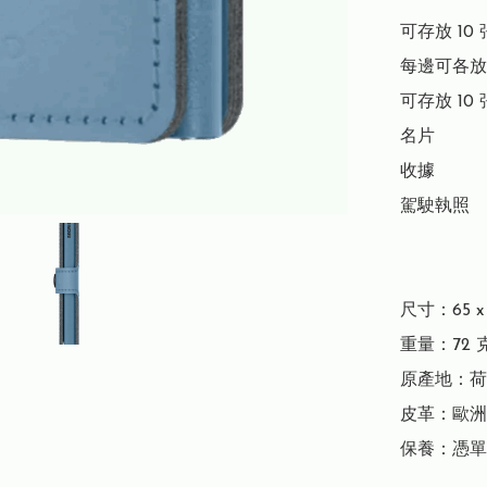
可存放 10 
每邊可各放 
可存放 10 
名片

收據

駕駛執照

尺寸：65 x 1
重量：72 克
原產地：荷
皮革：歐洲
保養：憑單