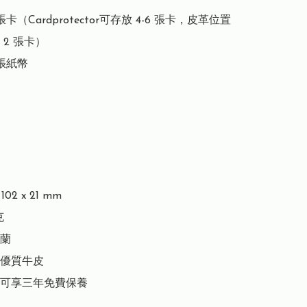
張卡（Cardprotector可存放 4-6 張卡，皮革位置
2 張卡）

張紙幣

02 x 21 mm



蘭

優質牛皮

可享三年免費保養