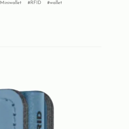
Miniwallet
RFID
wallet