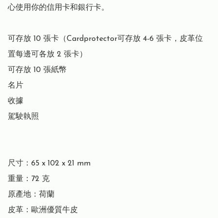
心使用你的信用卡和銀行卡。

可存放 10 張卡（Cardprotector可存放 4-6 張卡，皮革位
置每邊可各放 2 張卡）

可存放 10 張紙幣

名片

收據

駕駛執照

尺寸：65 x 102 x 21 mm

重量：72 克

原產地：荷蘭

皮革：歐洲優質牛皮
