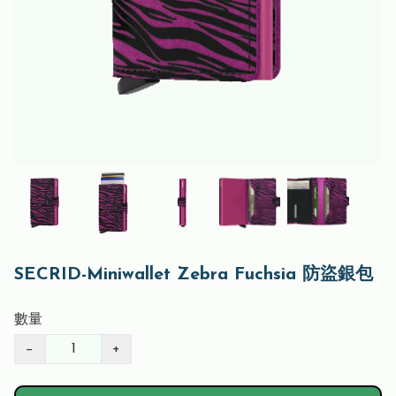
SECRID-Miniwallet Zebra Fuchsia 防盜銀包
數量
−
+