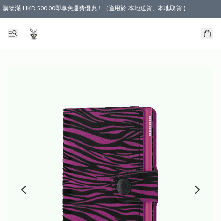
購物滿 HKD 500.00即享免運費優惠！（適用於 本地送貨、本地取貨 )