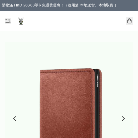
購物滿 HKD 500.00即享免運費優惠！（適用於 本地送貨、本地取貨 )