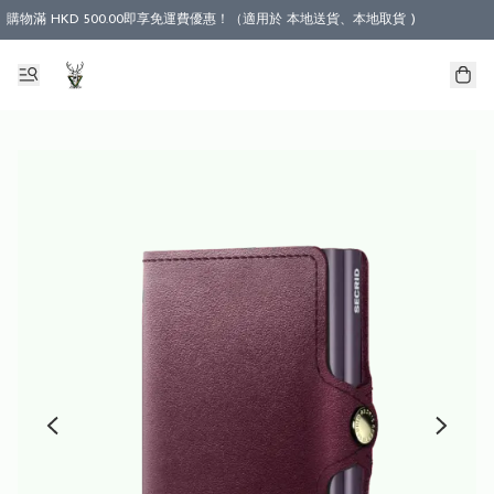
購物滿 HKD 500.00即享免運費優惠！（適用於 本地送貨、本地取貨 )