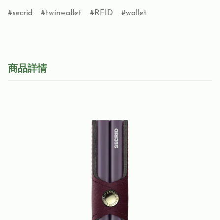
secrid
twinwallet
RFID
wallet
商品詳情