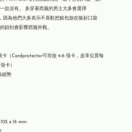
一款沒有。 多穿著西服的男士大多會選擇 
llet，因為他們大多表示不喜歡把銀包放在恤衫口袋
的鈕扣會影響西服外觀。

張卡（Cardprotector可存放 4-6 張卡，皮革位置每
 張卡）

張紙幣

02 x 16 mm


