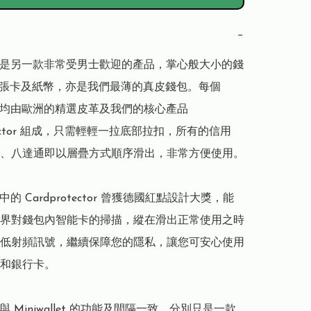
−
llet 是另一款非常受男士歡迎的產品，掌心般大小的錢
2張卡及紙幣，亦是我們最薄的真皮錢包。每個 
llet 均由歐洲的精選皮革及我們的核心產品 
otector 組成，只需輕輕一拉底部拉扣，所有的信用
、八達通即以層疊方式順序滑出，非常方便使用。

let 中的 Cardprotector 曾獲德國紅點設計大獎，能
界對錢包內智能卡的掃描，縱在滑出正常使用之時
低射頻訊號，繼續保障您的隱私，讓您可安心使用
和銀行卡。

let 與 Miniwallet 的功能及間隔一致，分別只是一款