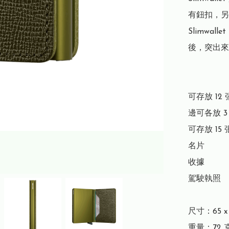
有鈕扣，另
Slimwa
後，突出來
可存放 12 
邊可各放 3
可存放 15 
名片

收據

駕駛執照

尺寸：65 x 1
重量：72 克