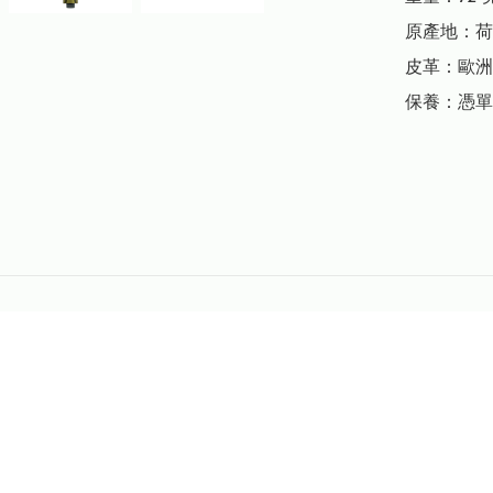
原產地：荷
皮革：歐洲
保養：憑單