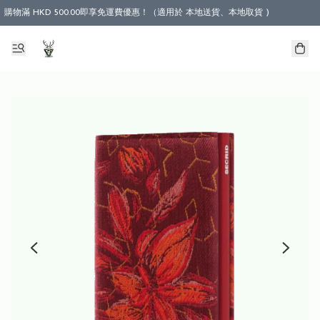
購物滿 HKD 500.00即享免運費優惠！（適用於 本地送貨、本地取貨 )