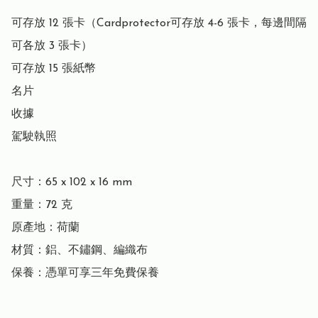
可存放 12 張卡（Cardprotector可存放 4-6 張卡，每邊間隔
可各放 3 張卡）

可存放 15 張紙幣

名片

收據

駕駛執照

尺寸：65 x 102 x 16 mm

重量：72 克

原產地：荷蘭

材質：鋁、不鏽鋼、編織布

保養：憑單可享三年免費保養