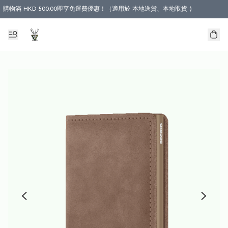
購物滿 HKD 500.00即享免運費優惠！（適用於 本地送貨、本地取貨 )