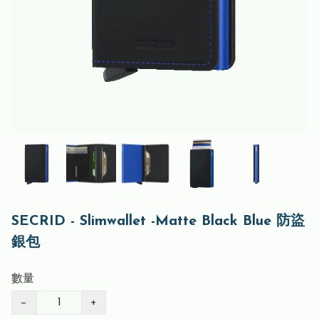
SECRID - Slimwallet -Matte Black Blue 防盜
銀包
數量
−
+