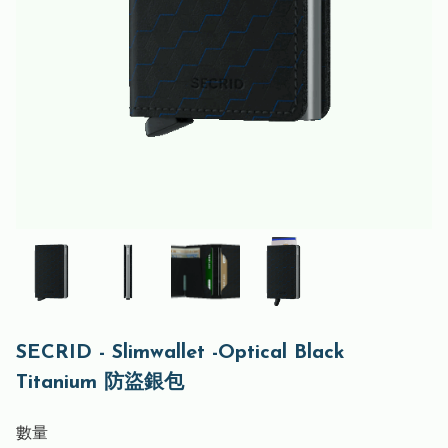
SECRID - Slimwallet -Optical Black
Titanium 防盜銀包
數量