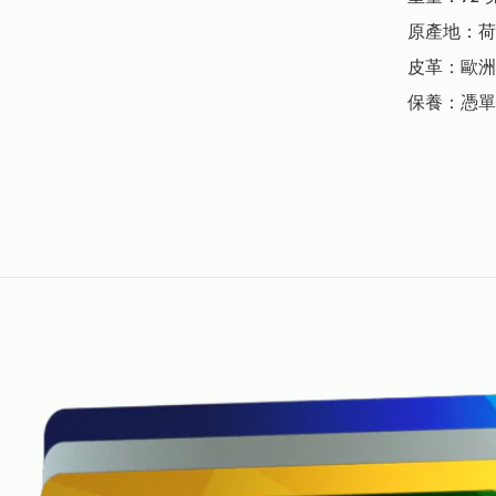
原產地：荷
皮革：歐洲