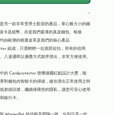
−
llet 是另一款非常受男士歡迎的產品，掌心般大小的錢
2張卡及紙幣，亦是我們最薄的真皮錢包。每個 
llet 均由歐洲的精選皮革及我們的核心產品 
otector 組成，只需輕輕一拉底部拉扣，所有的信用
、八達通即以層疊方式順序滑出，非常方便使用。

let 中的 Cardprotector 曾獲德國紅點設計大獎，能
界對錢包內智能卡的掃描，縱在滑出正常使用之時
低射頻訊號，繼續保障您的隱私，讓您可安心使用
和銀行卡。

let 與 Miniwallet 的功能及間隔一致，分別只是一款