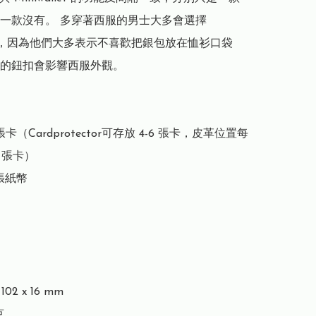
一款沒有。 多穿著西服的男士大多會選擇 
llet，因為他們大多表示不喜歡把銀包放在恤衫口袋
的鈕扣會影響西服外觀。

張卡（Cardprotector可存放 4-6 張卡，皮革位置每
 張卡）

張紙幣

02 x 16 mm


