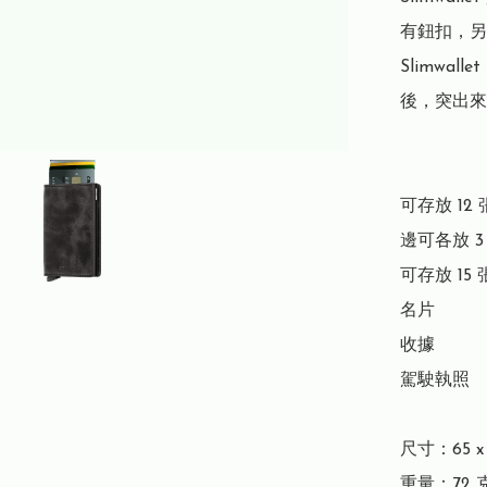
有鈕扣，另
Slimwa
後，突出來
可存放 12 
邊可各放 3
可存放 15 
名片

收據

駕駛執照

尺寸：65 x 1
重量：72 克