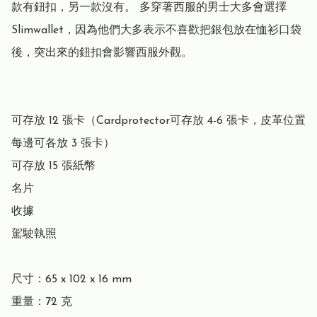
款有鈕扣，另一款沒有。 多穿著西服的男士大多會選擇 
Slimwallet，因為他們大多表示不喜歡把銀包放在恤衫口袋
後，突出來的鈕扣會影響西服外觀。

可存放 12 張卡（Cardprotector可存放 4-6 張卡，皮革位置
每邊可各放 3 張卡）

可存放 15 張紙幣

名片

收據

駕駛執照

尺寸：65 x 102 x 16 mm

重量：72 克
