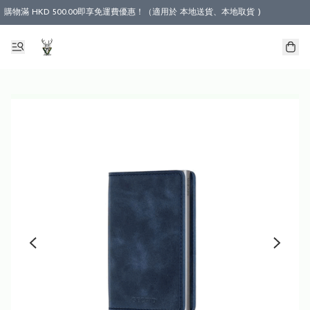
購物滿 HKD 500.00即享免運費優惠！（適用於 本地送貨、本地取貨 )