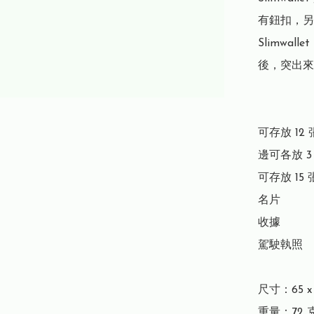
有鈕扣，另
Slimwa
後，突出來
可存放 12 
邊可各放 3
可存放 15 
名片

收據

駕駛執照

尺寸：65 x 1
重量：72 克