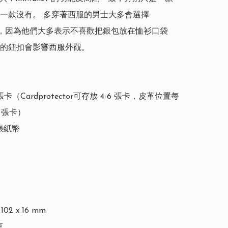
一款沒有。 多穿著西服的男士大多會選擇 
llet，因為他們大多表示不喜歡把銀包放在恤衫口袋
的鈕扣會影響西服外觀。

張卡（Cardprotector可存放 4-6 張卡，皮革位置每
 張卡）

張紙幣

02 x 16 mm


