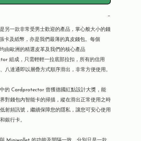
−
llet 是另一款非常受男士歡迎的產品，掌心般大小的錢
2張卡及紙幣，亦是我們最薄的真皮錢包。每個 
llet 均由歐洲的精選皮革及我們的核心產品 
otector 組成，只需輕輕一拉底部拉扣，所有的信用
、八達通即以層疊方式順序滑出，非常方便使用。

let 中的 Cardprotector 曾獲德國紅點設計大獎，能
界對錢包內智能卡的掃描，縱在滑出正常使用之時
低射頻訊號，繼續保障您的隱私，讓您可安心使用
和銀行卡。

let 與 Miniwallet 的功能及間隔一致，分別只是一款