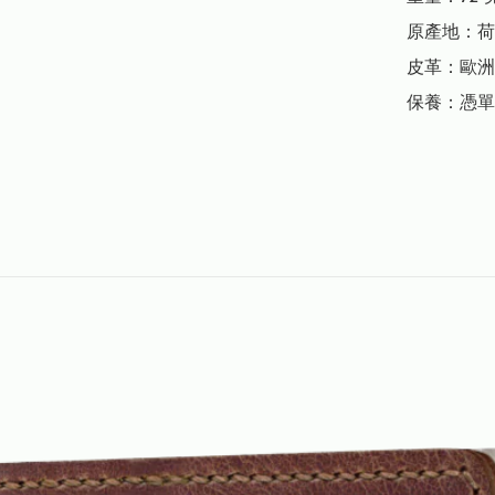
原產地：荷
皮革：歐洲
保養：憑單