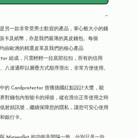
−
llet 是另一款非常受男士歡迎的產品，掌心般大小的錢
2張卡及紙幣，亦是我們最薄的真皮錢包。每個 
llet 均由歐洲的精選皮革及我們的核心產品 
otector 組成，只需輕輕一拉底部拉扣，所有的信用
、八達通即以層疊方式順序滑出，非常方便使用。

let 中的 Cardprotector 曾獲德國紅點設計大獎，能
界對錢包內智能卡的掃描，縱在滑出正常使用之時
低射頻訊號，繼續保障您的隱私，讓您可安心使用
和銀行卡。

let 與 Miniwallet 的功能及間隔一致，分別只是一款