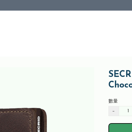
SECRI
Choc
數量
−