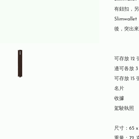
有鈕扣，另
Slimwa
後，突出來
可存放 12 
邊可各放 3
可存放 15 
名片

收據

駕駛執照

尺寸：65 x 1
重量：72 克