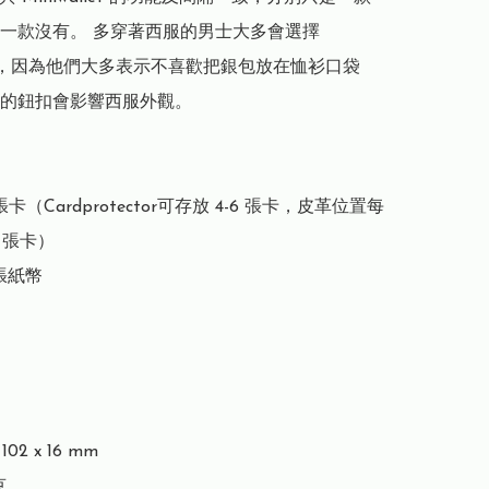
一款沒有。 多穿著西服的男士大多會選擇 
llet，因為他們大多表示不喜歡把銀包放在恤衫口袋
的鈕扣會影響西服外觀。

張卡（Cardprotector可存放 4-6 張卡，皮革位置每
 張卡）

張紙幣

02 x 16 mm


