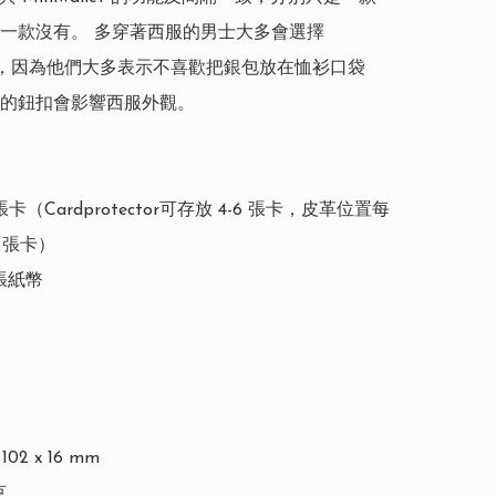
一款沒有。 多穿著西服的男士大多會選擇 
llet，因為他們大多表示不喜歡把銀包放在恤衫口袋
的鈕扣會影響西服外觀。

張卡（Cardprotector可存放 4-6 張卡，皮革位置每
 張卡）

張紙幣

02 x 16 mm


