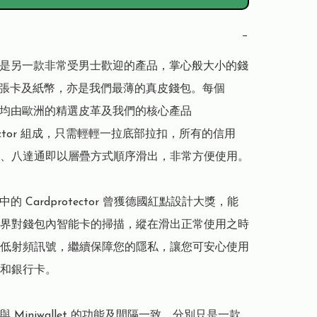
−
llet 是另一款非常受男士歡迎的產品，掌心般大小的錢
2張卡及紙幣，亦是我們最薄的真皮錢包。每個 
llet 均由歐洲的精選皮革及我們的核心產品 
otector 組成，只需輕輕一拉底部拉扣，所有的信用
、八達通即以層疊方式順序滑出，非常方便使用。

let 中的 Cardprotector 曾獲德國紅點設計大獎，能
界對錢包內智能卡的掃描，縱在滑出正常使用之時
低射頻訊號，繼續保障您的隱私，讓您可安心使用
和銀行卡。

let 與 Miniwallet 的功能及間隔一致，分別只是一款