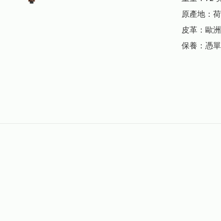
原產地：荷
皮革：歐洲
保養：憑單