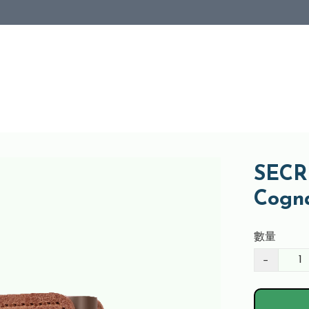
SECRI
Cogn
數量
−