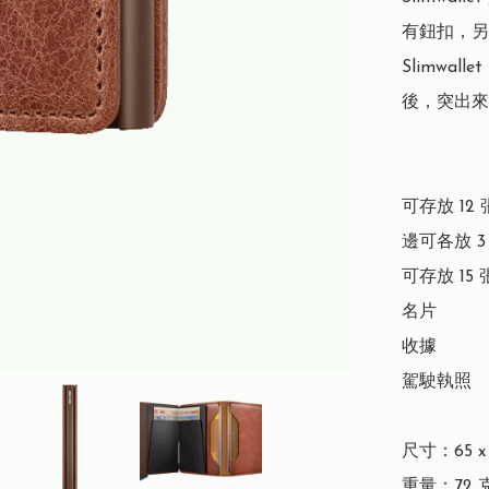
有鈕扣，另
Slimwa
後，突出來
可存放 12 
邊可各放 3
可存放 15 
名片

收據

駕駛執照

尺寸：65 x 1
重量：72 克