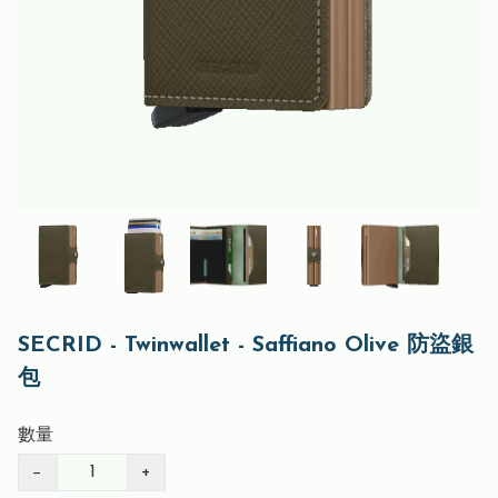
SECRID - Twinwallet - Saffiano Olive 防盜銀
包
數量
−
+