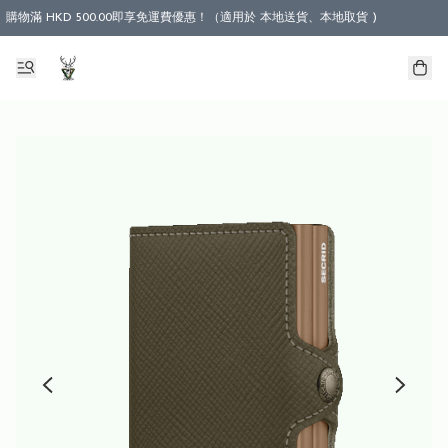
購物滿 HKD 500.00即享免運費優惠！（適用於 本地送貨、本地取貨 )