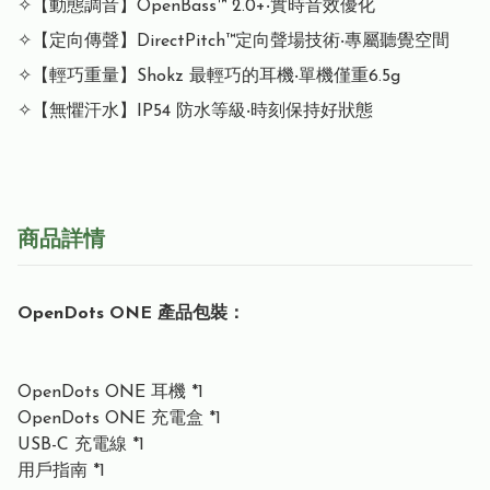
✧【動態調音】OpenBass™ 2.0+‧實時音效優化

✧【定向傳聲】DirectPitch™定向聲場技術‧專屬聽覺空間

✧【輕巧重量】Shokz 最輕巧的耳機‧單機僅重6.5g

商品詳情
O
p
enDots ONE 產品包裝：
OpenDots ONE 耳機 *1
OpenDots ONE 充電盒 *1
USB-C 充電線 *1
用戶指南 *1