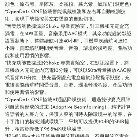
顔色：原石黑、星際灰、柔霧粉、暮光紫、琥珀紅(限定色)
*OpenDots ONE搭載智能佩戴檢測和左右耳自動檢測技
術，實現手勢操控與左右聲道的自動切換。
*音樂續航數據源於Shokz 專業實驗室，對耳機和充電盒充
滿電，在50%音量、音樂采用AAC模式，其余功能處於默認
設置狀態下，整體續航可達40小時，耳機單次續航可達10
小時，實際續航時間受音量、音源、環境幹擾程度、產品功
能和使用習慣的影響。
*快充功能數據源於Shokz 專業實驗室，在默認設置下，將
耳機放入充電盒內充電10分鐘，可以以50%音量播放AAC模
式音頻120分鐘，快充需保證充電盒處於綠燈提示狀態，充
電後實際續航時間受音量、音源、環境幹擾程度、產品功能
和使用習慣的影響。
*OpenDots ONE搭載AI通話降噪技術，通過雙矽麥克風陣
列自適應形成的波束 (Adaptive Beamforming)，精準計算
通話者的人聲方位，保護人聲的同時去除環境中的噪聲，在
十字路口的模擬測試環境下，平均可以提供30dB的SNR提
升，相當於降低了96.8%的環境噪聲。
*IP54防塵抗水抗汗條件適用於耳機機身，不適用於充電盒