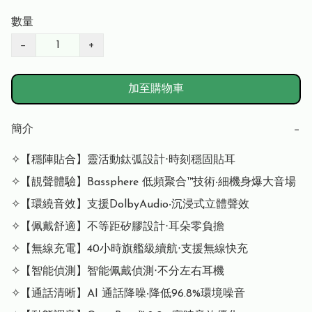
數量
−
+
加至購物車
簡介
−
✧【穩陣貼合】靈活動鈦弧設計‧時刻穩固貼耳

✧【靚聲體驗】Bassphere 低頻聚合™技術‧細機身爆大音場

✧【環繞音效】支援DolbyAudio‧沉浸式立體聲效

✧【佩戴舒適】不等距矽膠設計‧耳朵零負擔

✧【無線充電】40小時旗艦級續航‧支援無線快充

✧【智能偵測】智能佩戴偵測‧不分左右耳機

✧【通話清晰】AI 通話降噪‧降低96.8%環境噪音
