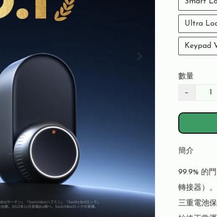
Smart Lo
Ultra L
Keypad
數量
−
簡介
99.9%
轉接器）。

三重電池保