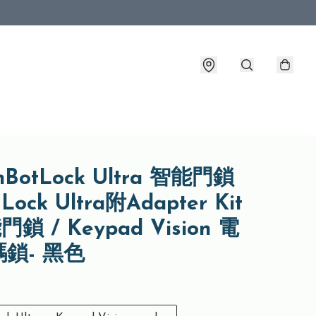
chBotLock Ultra 智能門鎖
Lock Ultra附Adapter Kit
門鎖 / Keypad Vision 電
鎖- 黑色