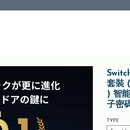
Swit
套裝 (
) 智能
子密碼
TYPE