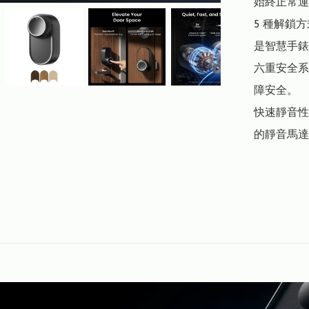
始終正常運
5 種解鎖
是智慧手錶
六重安全系
障安全。

快速靜音性
的靜音馬達