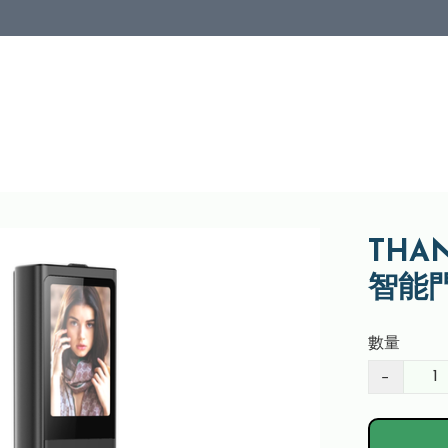
THA
智能門
數量
−