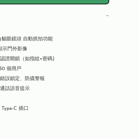
−
角貓眼鏡頭 自動抓拍功能

顯示門外影像

認證開鎖（如指紋+密碼)

50 個用戶

錯誤鎖定、防撬警報

通話語音提示

Type-C 插口