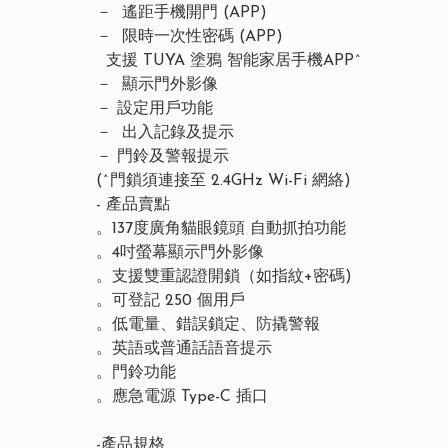
－ 遙距手機開門 (APP)
－ 限時一次性密碼 (APP)
支援 TUYA 塗鴉 智能家居手機APP^
－ 顯示門外影像
－ 設定用戶功能
－ 出入記錄及提示
－ 門鈴及警報提示
(^門鎖須連接至 2.4GHz Wi-Fi 網絡)
- 產品賣點
。137度廣角貓眼鏡頭 自動抓拍功能
。4吋螢幕顯示門外影像
。支援雙重認證開鎖（如指紋+密碼)
。可登記 250 個用戶
。低電量
、
錯誤鎖定
、防
撬警報
。英語或普通話語音提示
。門鈴功能
。應急電源 Type-C 插口
-產品規格