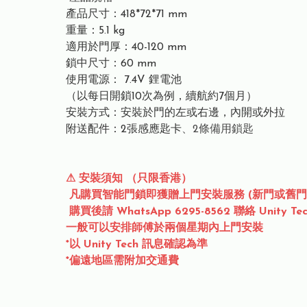
產品尺寸：418*72*71 mm
重量：5.1 kg
適用於門厚：40-120 mm
鎖中尺寸：60 mm
使用電源： 7.4V 鋰電池
（以每日開鎖10次為例，續航約7個月）
安裝方式：安裝於門的左或右邊，內開或外拉
附送配件：2張感應匙卡
、2條備用鎖匙
⚠ 安裝須知 （只限香港）
凡購買智能門鎖即獲贈上門安裝服務 (新門或舊門
購買後請 WhatsApp 6295-8562 聯絡 Unity T
一般可以安排師傅於兩個星期內上門安裝
*以 Unity Tech 訊息確認為準
*偏遠地區需附加交通費