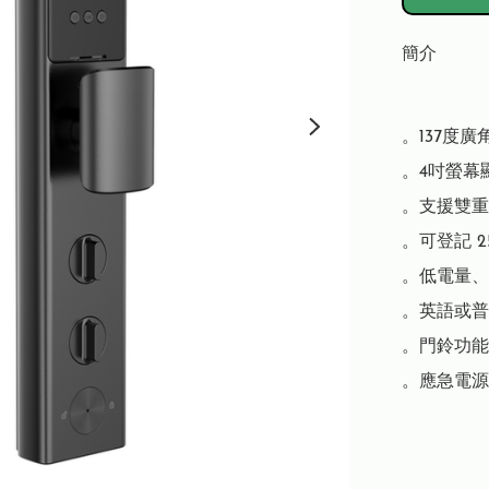
簡介
。137度廣
。4吋螢幕
。支援雙重
。可登記 2
。低電量、
。英語或普
。門鈴功能

。應急電源 