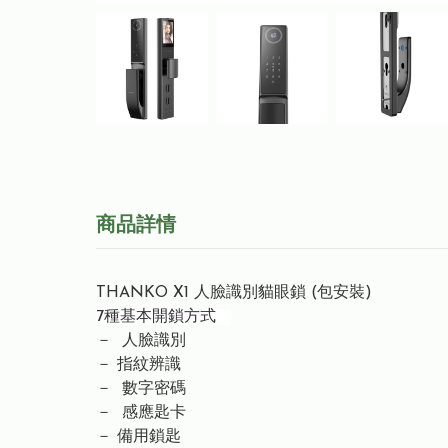
商品詳情
THANKO X1 人臉識別貓眼鎖 (包安裝)
7種基本開鎖方式
－ 人臉識別
－ 指紋辨識
－ 數字密碼
－ 感應匙卡
－ 備用鎖匙