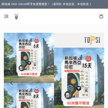
購物滿 HKD 500.00即享免運費優惠！（適用於 本地送貨、本地取貨 )