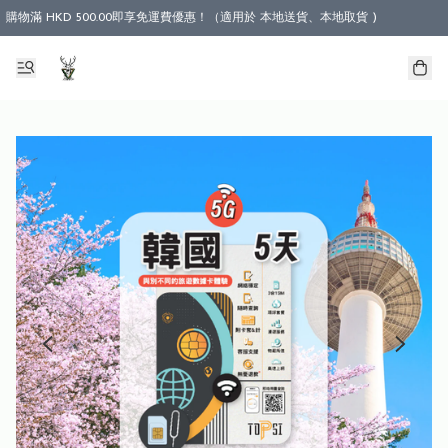
購物滿 HKD 500.00即享免運費優惠！（適用於 本地送貨、本地取貨 )